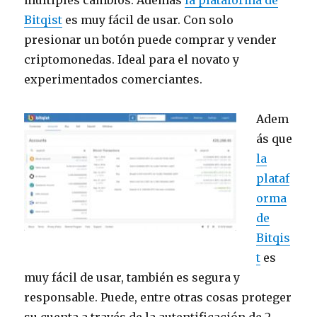
múltiples cambios. Además
la plataforma de
Bitqist
es muy fácil de usar. Con solo
presionar un botón puede comprar y vender
criptomonedas. Ideal para el novato y
experimentados comerciantes.
Adem
ás que
la
plataf
orma
de
Bitqis
t
es
muy fácil de usar, también es segura y
responsable. Puede, entre otras cosas proteger