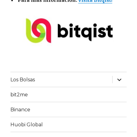
Para más información:
visita Bitqist!
expand
Los Bolsas
child
menu
bit2me
Binance
Huobi Global